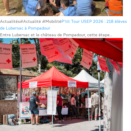
Actualités
#Actualité #Mobilité
P’tit Tour USEP 2026 : 218 élèves
de Lubersac à Pompadour
Entre Lubersac et le château de Pompadour, cette étape...