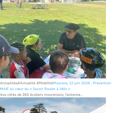
Actualités
#Actualité #Mobilité
Mourenx, 12 juin 2026 : Prévention
MAIF au cœur du « Savoir Rouler à Vélo »
Aux côtés de 160 écoliers mourenxois, l’antenne...