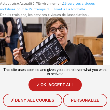
Actualités
#Actualité #Environnement
15 services civiques
mobilisés pour le Printemps du Climat à La Rochelle
Depuis trois ans, les services civiques de l’association...
This site uses cookies and gives you control over what you want
to activate
OK, ACCEPT ALL
DENY ALL COOKIES
PERSONALIZE
Actualités
#Actualité #Mobilité #Vie courante
Et action ! Dans les
coulisses du tournage de « Tribunal pas banal » à Niort !