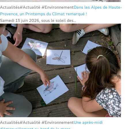
Actualités
#Actualité #Environnement
Dans les Alpes de Haute-
Provence, un Printemps du Climat remarqué !
Samedi 13 juin 2026, sous le soleil des...
Actualités
#Actualité #Environnement
Une après-midi
d’émerveillement au bord de la mare