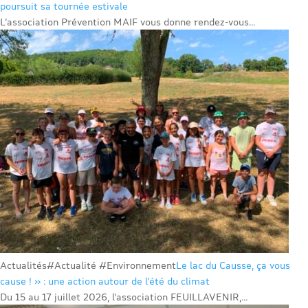
poursuit sa tournée estivale
L’association Prévention MAIF vous donne rendez-vous...
Actualités
#Actualité #Environnement
Le lac du Causse, ça vous
cause ! » : une action autour de l’été du climat
Du 15 au 17 juillet 2026, l’association FEUILLAVENIR,...