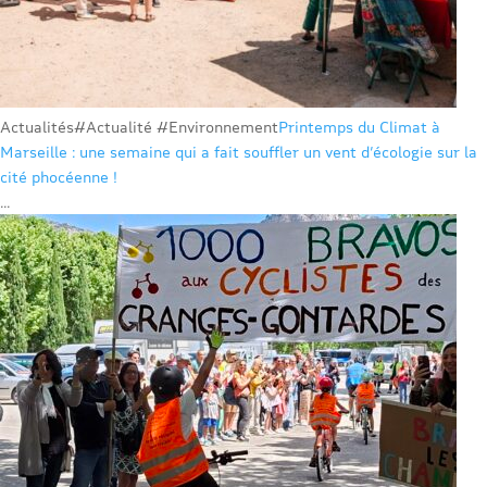
Actualités
#Actualité #Environnement
Printemps du Climat à
Marseille : une semaine qui a fait souffler un vent d’écologie sur la
cité phocéenne !
...