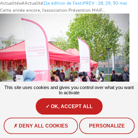
Actualités
#Actualité
11e édition de FestiPREV : 28, 29, 30 mai
Cette année encore, l’association Prévention MAIF...
This site uses cookies and gives you control over what you want
to activate
OK, ACCEPT ALL
Actualités
#Actualité #Environnement
Lille accueille la première
DENY ALL COOKIES
PERSONALIZE
édition du Printemps du Climat : un bilan qui donne envie de
continuer !