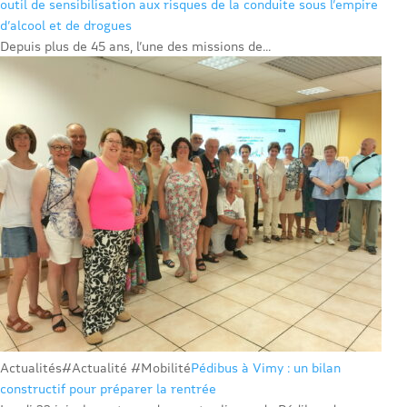
outil de sensibilisation aux risques de la conduite sous l’empire
d’alcool et de drogues
Depuis plus de 45 ans, l’une des missions de...
Actualités
#Actualité #Mobilité
Pédibus à Vimy : un bilan
constructif pour préparer la rentrée