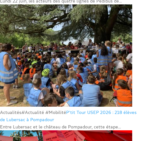
Lundi 22 juin, les acteurs des quatre lignes de Pédibus de...
Actualités
#Actualité #Mobilité
P’tit Tour USEP 2026 : 218 élèves
de Lubersac à Pompadour
Entre Lubersac et le château de Pompadour, cette étape...