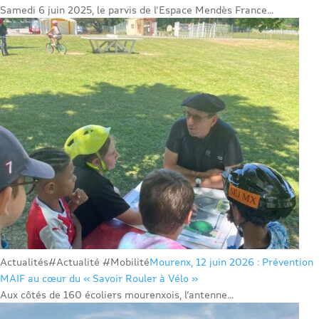
Samedi 6 juin 2025, le parvis de l’Espace Mendès France...
Actualités
#Actualité #Mobilité
Mourenx, 12 juin 2026 : Prévention
MAIF au cœur du « Savoir Rouler à Vélo »
Aux côtés de 160 écoliers mourenxois, l’antenne...