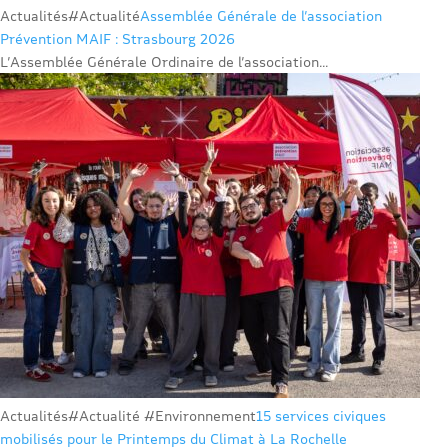
Actualités
#Actualité
Assemblée Générale de l’association
Prévention MAIF : Strasbourg 2026
L’Assemblée Générale Ordinaire de l’association...
Actualités
#Actualité #Environnement
15 services civiques
mobilisés pour le Printemps du Climat à La Rochelle