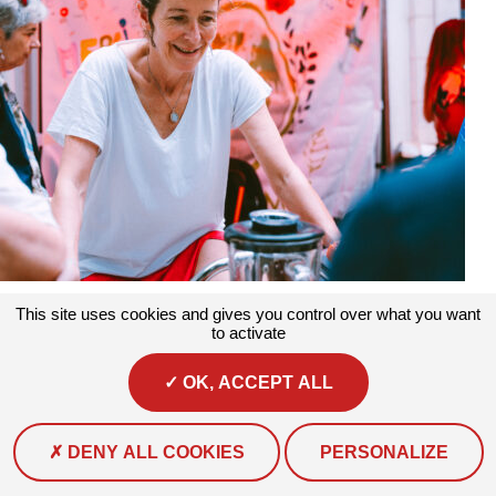
Actualités
#Actualité #Environnement
Le Printemps du Climat
This site uses cookies and gives you control over what you want
débarque à Marseille !
to activate
Du 1er au 6 juin 2026, l’antenne de l’Association...
OK, ACCEPT ALL
DENY ALL COOKIES
PERSONALIZE