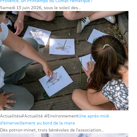
Provence, un Printemps du Climat remarqué !
Samedi 13 juin 2026, sous le soleil des...
Actualités
#Actualité #Environnement
Une après-midi
d’émerveillement au bord de la mare
Dès potron-minet, trois bénévoles de l’association...