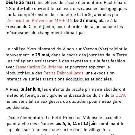
Dès le 23 mars
, les élèves de l’école élémentaire Paul Éluard
à Sainte-Tulle ouvrent le bal avec des capsules pédagogiques
sur la compréhension de l’eau et de la forêt, animées par
l’
Association Prévention MAIF 04
.
Le 27 mars,
place à la
Fresque du Climat Junior, pour aborder de façon ludique les
mécanismes du changement climatique.
Le collège Yves Montand de Vinon-sur-Verdon (Var) rejoint le
mouvement
le 29 mai
, dans le cadre des Journées de la Terre.
Les collégiens assisteront à des saynètes sur la fast fashion
avec l’
association Colibricole
, et pourront explorer la
Modulothèque des
Petits Débrouillards
, une exposition
interactive sur les transitions écologiques et sociales.
À Riez,
le 1er juin
, les enfants de l’école primaire aborderont
météo et forêt, avant qu’une ambassadrice du tri de
la DLVA
ne les sensibilise aux gestes du quotidien pour mieux gérer
les déchets.
L’école élémentaire Le Petit Prince de Valensole accueille
quant à elle des séances
les 4, 5, 11 et 12 juin
, combinant les
capsules sur l’eau avec une sortie dans le village à la