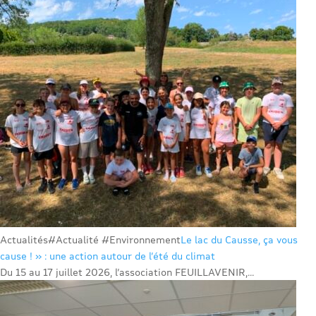
Actualités
#Actualité #Environnement
Le lac du Causse, ça vous
cause ! » : une action autour de l’été du climat
Du 15 au 17 juillet 2026, l’association FEUILLAVENIR,...