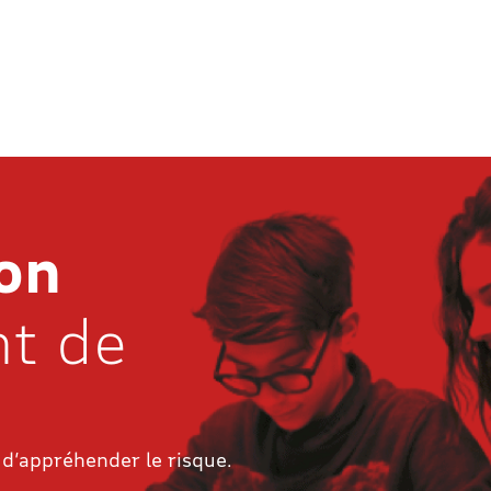
on
nt de
d’appréhender le risque.