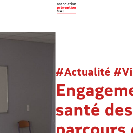
#Actualité #Vi
Engageme
santé des 
parcours 