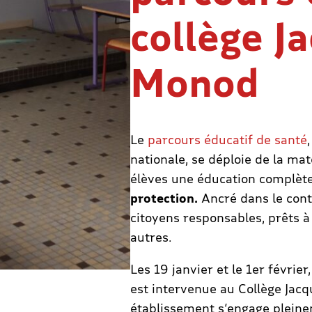
collège J
Monod
Le
parcours éducatif de santé
nationale, se déploie de la mat
élèves une éducation complète
protection.
Ancré dans le conti
citoyens responsables, prêts 
autres.
Les 19 janvier et le 1er févri
est intervenue au Collège Jacq
établissement s’engage plein