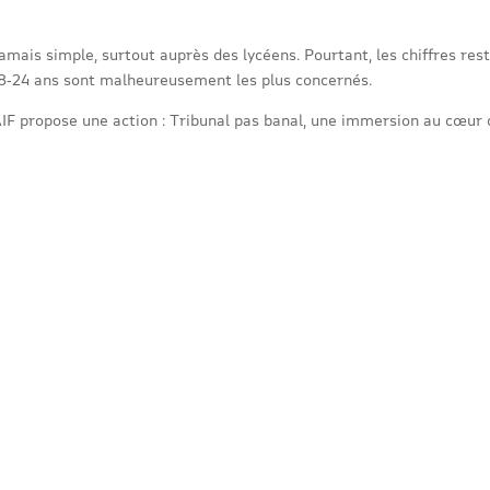
t jamais simple, surtout auprès des lycéens. Pourtant, les chiffres r
 18‑24 ans sont malheureusement les plus concernés.
IF propose une action : Tribunal pas banal, une immersion au cœur d’u