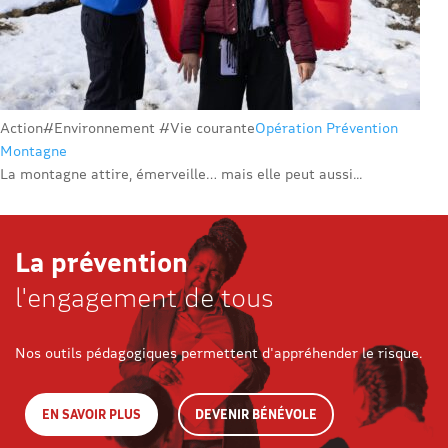
Action
#Environnement #Vie courante
Opération Prévention
Montagne
La montagne attire, émerveille… mais elle peut aussi...
La prévention
l'engagement de tous
Nos outils pédagogiques permettent d'appréhender le risque.
EN SAVOIR PLUS
DEVENIR BÉNÉVOLE