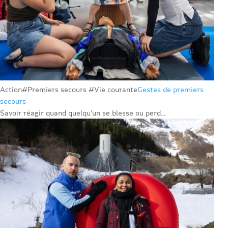
Action
#Premiers secours #Vie courante
Gestes de premiers
secours
Savoir réagir quand quelqu’un se blesse ou perd...