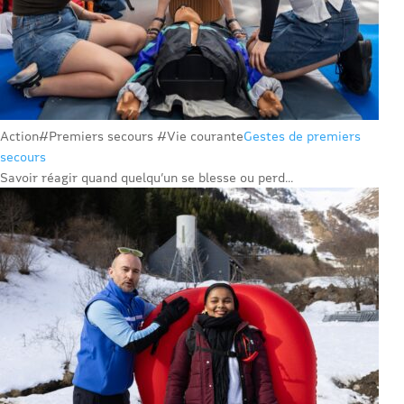
Action
#Premiers secours #Vie courante
Gestes de premiers
secours
Savoir réagir quand quelqu’un se blesse ou perd...