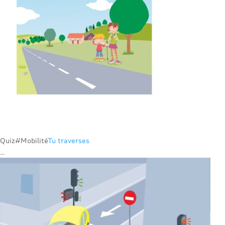
Quiz
#Mobilité
Tu traverses
...