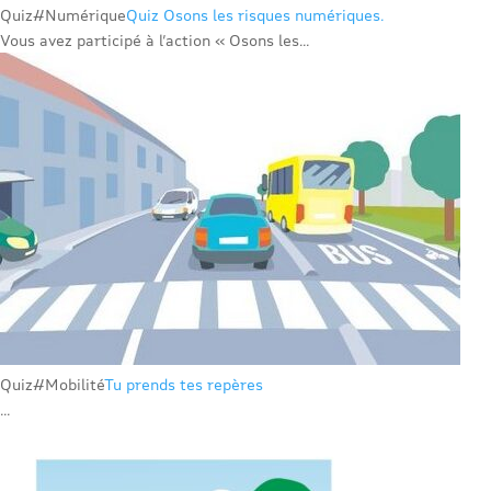
Quiz
#Numérique
Quiz Osons les risques numériques.
Vous avez participé à l’action « Osons les...
Quiz
#Mobilité
Tu prends tes repères
...