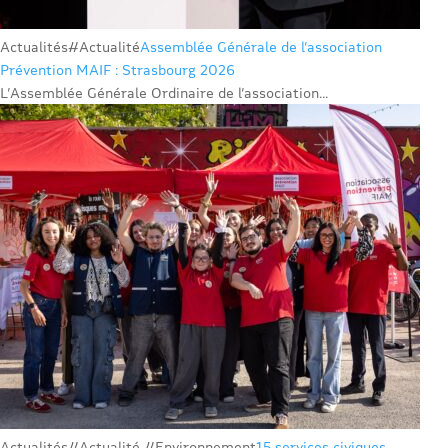
Actualités
#Actualité
Assemblée Générale de l’association
Prévention MAIF : Strasbourg 2026
L’Assemblée Générale Ordinaire de l’association...
Actualités
#Actualité #Environnement
15 services civiques