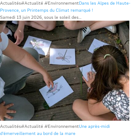
Actualités
#Actualité #Environnement
Dans les Alpes de Haute-
Provence, un Printemps du Climat remarqué !
Samedi 13 juin 2026, sous le soleil des...
Actualités
#Actualité #Environnement
Une après-midi
d’émerveillement au bord de la mare